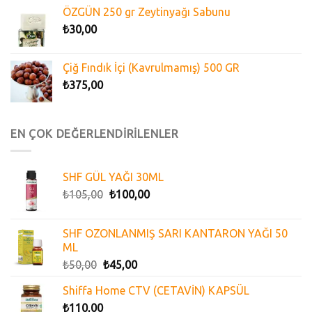
ÖZGÜN 250 gr Zeytinyağı Sabunu
₺
30,00
Çiğ Fındık İçi (Kavrulmamış) 500 GR
₺
375,00
EN ÇOK DEĞERLENDİRİLENLER
SHF GÜL YAĞI 30ML
₺
105,00
₺
100,00
SHF OZONLANMIŞ SARI KANTARON YAĞI 50
ML
₺
50,00
₺
45,00
Shiffa Home CTV (CETAVİN) KAPSÜL
₺
110,00