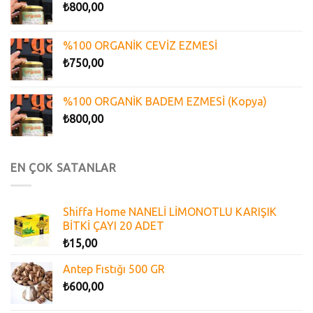
₺
800,00
%100 ORGANİK CEVİZ EZMESİ
₺
750,00
%100 ORGANİK BADEM EZMESİ (Kopya)
₺
800,00
EN ÇOK SATANLAR
Shiffa Home NANELİ LİMONOTLU KARIŞIK
BİTKİ ÇAYI 20 ADET
₺
15,00
Antep Fıstığı 500 GR
₺
600,00