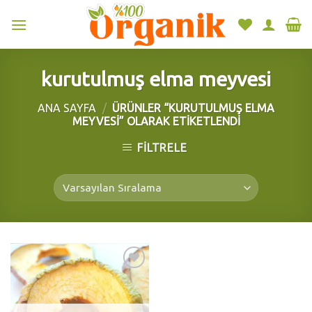
Skip
to
content
kurutulmuş elma meyvesi
ANA SAYFA
/
ÜRÜNLER “KURUTULMUŞ ELMA
MEYVESI” OLARAK ETIKETLENDI
FILTRELE
Add to
wishlist