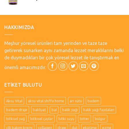
HAKKIMIZDA
Meşhur yöresel ürünleri tam yerinden ve taze taze
getirerek sunarken aynı zamanda lezzet meraklılarını belki
de duymadıkları bir çok yöresel lezzet ile tanıştırmak en
önemli amacımızdır.
ETIKET BULUTU
Aksu Vital
aksu vital shiffa home
arı sütü
badem
badem draje
bakliyat
bal
balık yağı
balık yağı faydaları
bitkisel yağ
bitkisel çaylar
bitki suyu
bitter
bulgur
cilt bakım kremi
collagen
draje
dut
ekotime
ezme