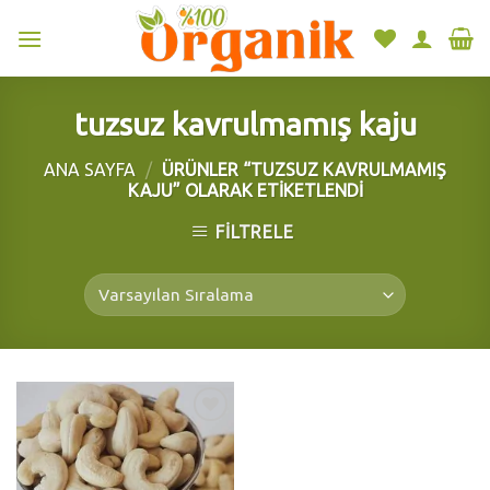
Skip
to
content
tuzsuz kavrulmamış kaju
ANA SAYFA
/
ÜRÜNLER “TUZSUZ KAVRULMAMIŞ
KAJU” OLARAK ETIKETLENDI
FILTRELE
Add to
wishlist