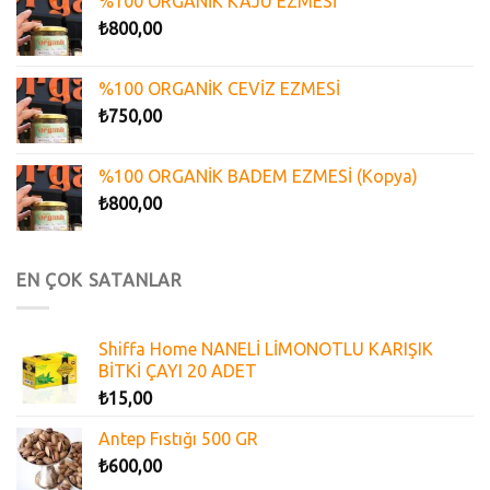
%100 ORGANİK KAJU EZMESİ
₺
800,00
%100 ORGANİK CEVİZ EZMESİ
₺
750,00
%100 ORGANİK BADEM EZMESİ (Kopya)
₺
800,00
EN ÇOK SATANLAR
Shiffa Home NANELİ LİMONOTLU KARIŞIK
BİTKİ ÇAYI 20 ADET
₺
15,00
Antep Fıstığı 500 GR
₺
600,00