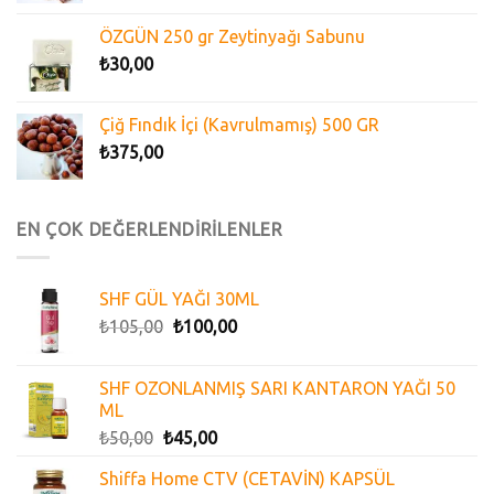
ÖZGÜN 250 gr Zeytinyağı Sabunu
₺
30,00
Çiğ Fındık İçi (Kavrulmamış) 500 GR
₺
375,00
EN ÇOK DEĞERLENDİRİLENLER
SHF GÜL YAĞI 30ML
₺
105,00
₺
100,00
SHF OZONLANMIŞ SARI KANTARON YAĞI 50
ML
₺
50,00
₺
45,00
Shiffa Home CTV (CETAVİN) KAPSÜL