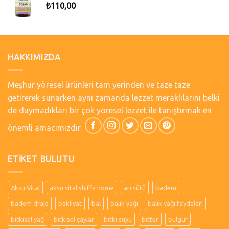
₺
110,00
HAKKIMIZDA
Meşhur yöresel ürünleri tam yerinden ve taze taze
getirerek sunarken aynı zamanda lezzet meraklılarını belki
de duymadıkları bir çok yöresel lezzet ile tanıştırmak en
önemli amacımızdır.
ETIKET BULUTU
Aksu Vital
aksu vital shiffa home
arı sütü
badem
badem draje
bakliyat
bal
balık yağı
balık yağı faydaları
bitkisel yağ
bitkisel çaylar
bitki suyu
bitter
bulgur