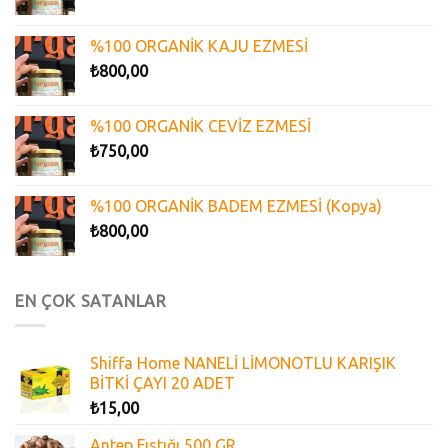
%100 ORGANİK KAJU EZMESİ
₺
800,00
%100 ORGANİK CEVİZ EZMESİ
₺
750,00
%100 ORGANİK BADEM EZMESİ (Kopya)
₺
800,00
EN ÇOK SATANLAR
Shiffa Home NANELİ LİMONOTLU KARIŞIK
BİTKİ ÇAYI 20 ADET
₺
15,00
Antep Fıstığı 500 GR