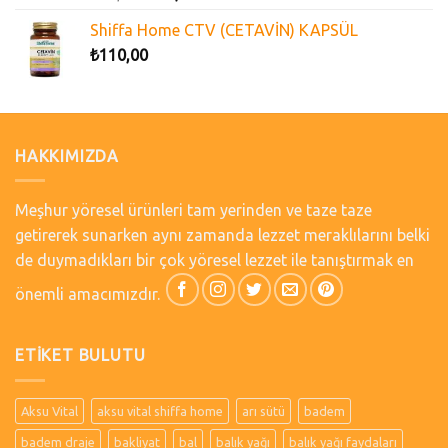
Shiffa Home CTV (CETAVİN) KAPSÜL
₺
110,00
HAKKIMIZDA
Meşhur yöresel ürünleri tam yerinden ve taze taze
getirerek sunarken aynı zamanda lezzet meraklılarını belki
de duymadıkları bir çok yöresel lezzet ile tanıştırmak en
önemli amacımızdır.
ETIKET BULUTU
Aksu Vital
aksu vital shiffa home
arı sütü
badem
badem draje
bakliyat
bal
balık yağı
balık yağı faydaları