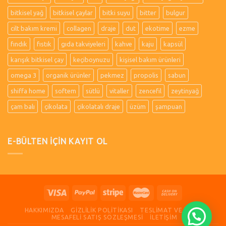
bitkisel yağ
bitkisel çaylar
bitki suyu
bitter
bulgur
cilt bakım kremi
collagen
draje
dut
ekotime
ezme
fındık
fıstık
gıda takviyeleri
kahve
kaju
kapsül
karışık bitkisel çay
keçiboynuzu
kişisel bakım ürünleri
omega 3
organik ürünler
pekmez
propolis
sabun
shiffa home
softem
sütlü
vitaller
zencefil
zeytinyağ
çam balı
çikolata
çikolatalı draje
üzüm
şampuan
E-BÜLTEN İÇİN KAYIT OL
HAKKIMIZDA
GIZLILIK POLITIKASI
TESLIMAT VE İADE
MESAFELI SATIŞ SÖZLEŞMESI
İLETIŞIM