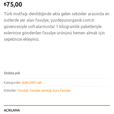
75,00
₺
Türk mutfağı denildiğinde akla gelen sebzeler arasında en
üstlerde yer alan fasulye, yuzdeyuzorganik.com.tr
güvencesiyle sofralarınızda! 1 kilogramlık paketleriyle
evlerinize gönderilen fasulye ürününü hemen almak için
sepetinize ekleyiniz.
Stokta yok
Kategoriler:
BAKLİYATLAR
Etiketler:
fasulye
,
fasulye yemeği
,
kuru fasulye
AÇIKLAMA