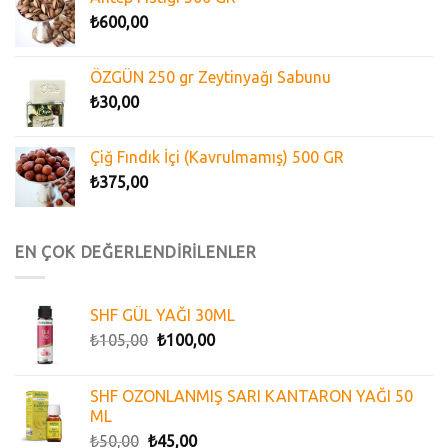
₺
600,00
ÖZGÜN 250 gr Zeytinyağı Sabunu
₺
30,00
Çiğ Fındık İçi (Kavrulmamış) 500 GR
₺
375,00
EN ÇOK DEĞERLENDİRİLENLER
SHF GÜL YAĞI 30ML
₺
105,00
₺
100,00
SHF OZONLANMIŞ SARI KANTARON YAĞI 50
ML
₺
50,00
₺
45,00