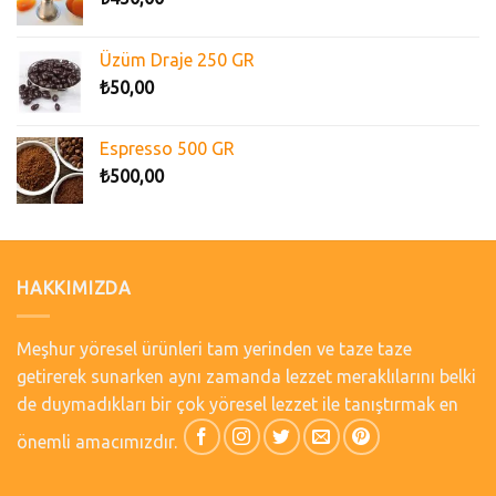
Üzüm Draje 250 GR
₺
50,00
Espresso 500 GR
₺
500,00
HAKKIMIZDA
Meşhur yöresel ürünleri tam yerinden ve taze taze
getirerek sunarken aynı zamanda lezzet meraklılarını belki
de duymadıkları bir çok yöresel lezzet ile tanıştırmak en
önemli amacımızdır.