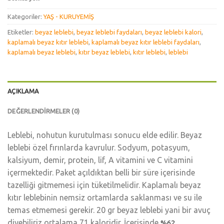
Kategoriler:
YAŞ - KURUYEMİŞ
Etiketler:
beyaz leblebi
,
beyaz leblebi faydaları
,
beyaz leblebi kalori
,
kaplamalı beyaz kıtır leblebi
,
kaplamalı beyaz kıtır leblebi faydaları
,
kaplamalı beyaz leblebi
,
kıtır beyaz leblebi
,
kıtır leblebi
,
leblebi
AÇIKLAMA
DEĞERLENDIRMELER (0)
Leblebi, nohutun kurutulması sonucu elde edilir. Beyaz
leblebi özel fırınlarda kavrulur. Sodyum, potasyum,
kalsiyum, demir, protein, lif, A vitamini ve C vitamini
içermektedir. Paket açıldıktan belli bir süre içerisinde
tazelliği gitmemesi için tüketilmelidir. Kaplamalı beyaz
kıtır leblebinin nemsiz ortamlarda saklanması ve su ile
temas etmemesi gerekir. 20 gr beyaz leblebi yani bir avuç
diyebiliriz ortalama 71 kaloridir. İçerisinde
%
62