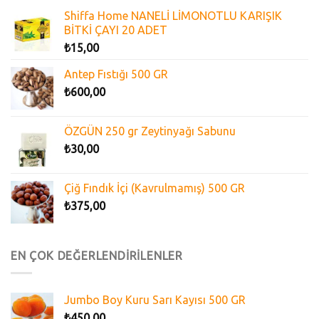
Shiffa Home NANELİ LİMONOTLU KARIŞIK
BİTKİ ÇAYI 20 ADET
₺
15,00
Antep Fıstığı 500 GR
₺
600,00
ÖZGÜN 250 gr Zeytinyağı Sabunu
₺
30,00
Çiğ Fındık İçi (Kavrulmamış) 500 GR
₺
375,00
EN ÇOK DEĞERLENDİRİLENLER
Jumbo Boy Kuru Sarı Kayısı 500 GR
₺
450,00