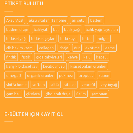
ETIKET BULUTU
Aksu Vital
aksu vital shiffa home
arı sütü
badem
badem draje
bakliyat
bal
balık yağı
balık yağı faydaları
bitkisel yağ
bitkisel çaylar
bitki suyu
bitter
bulgur
cilt bakım kremi
collagen
draje
dut
ekotime
ezme
fındık
fıstık
gıda takviyeleri
kahve
kaju
kapsül
karışık bitkisel çay
keçiboynuzu
kişisel bakım ürünleri
omega 3
organik ürünler
pekmez
propolis
sabun
shiffa home
softem
sütlü
vitaller
zencefil
zeytinyağ
çam balı
çikolata
çikolatalı draje
üzüm
şampuan
E-BÜLTEN İÇİN KAYIT OL