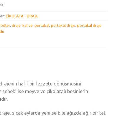
ok
ler:
ÇİKOLATA - DRAJE
:
bitter
,
draje
,
kahve
,
portakal
,
portakal draje
,
portakal draje
tlü
 drajenin hafif bir lezzete dönüşmesini
r sebebi ise meyve ve çikolatalı besinlerin
dır.
raje, sıcak aylarda yenilse bile ağızda ağır bir tat