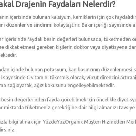
akal Drajenin Faydaları Nelerdir?
anın içerisinde bulunan kalsiyum, kemiklerin için çok faydalıd
ini düzenler ve sindirimi kolaylaştırır. Bakır içeriği sayesinde 
r içerisinde faydalı besin değerleri bulunsada, tüketmeden ö
e dikkat etmesi gereken kişilerin doktor veya diyetisyene dan
ektedir.
dan içinde bulunan potasyum, kan basıncının düzenlenmesi 
l sayesinde C vitamini tüketmiş olarak, vücut direncini artıra
ma sağlayarak, ağız kokusunu engelleyebilmektedir.
besin değerlerinden fayda görebilmek için öncelikle diyetis
r miktarda tüketmeniz gerektiğine dair bilgi almanızı tavsiye 
zla bilgi almak için YüzdeYüzOrganik Müşteri Hizmetleri Mer
irsiniz.