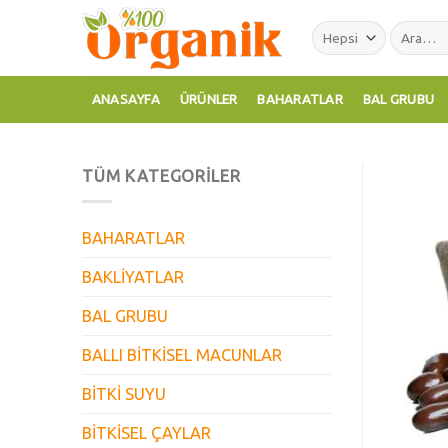
Skip
Ara:
to
content
ANASAYFA
ÜRÜNLER
BAHARATLAR
BAL GRUBU
TÜM KATEGORILER
BAHARATLAR
BAKLİYATLAR
BAL GRUBU
BALLI BİTKİSEL MACUNLAR
BİTKİ SUYU
BİTKİSEL ÇAYLAR