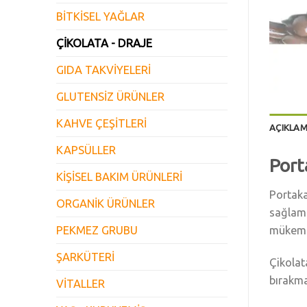
BİTKİSEL YAĞLAR
ÇİKOLATA - DRAJE
GIDA TAKVİYELERİ
GLUTENSİZ ÜRÜNLER
KAHVE ÇEŞİTLERİ
AÇIKLA
KAPSÜLLER
Port
KİŞİSEL BAKIM ÜRÜNLERİ
Portaka
ORGANİK ÜRÜNLER
sağlama
mükemme
PEKMEZ GRUBU
ŞARKÜTERİ
Çikolat
bırakm
VİTALLER