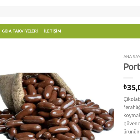
GIDA TAKVIYELERI
İLETIŞIM
ANA SA
Port
Add to
wishlist
35,
₺
Çikolat
ferahlı
koymakt
güvence
ürününü