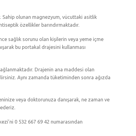
ır. Sahip olunan magnezyum, vücuttaki asitlik
antiseptik özellikler barındırmaktadır.
nce sağlık sorunu olan kişilerin veya yeme içme
ışarak bu portakal drajesini kullanması
sağlanmaktadır. Drajenin ana maddesi olan
bilirsiniz. Aynı zamanda tüketiminden sonra ağızda
yeninize veya doktorunuza danışarak, ne zaman ve
ederiz.
kezi’ni 0 532 667 69 42 numarasından