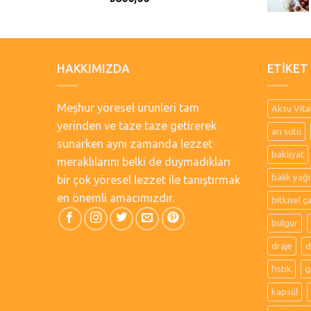
HAKKIMIZDA
ETIKET
Meşhur yöresel ürünleri tam
Aksu Vita
yerinden ve taze taze getirerek
arı sütü
sunarken aynı zamanda lezzet
bakliyat
meraklılarını belki de duymadıkları
balık yağı
bir çok yöresel lezzet ile tanıştırmak
en önemli amacımızdır.
bitkisel ç
bulgur
draje
d
fıstık
g
kapsül