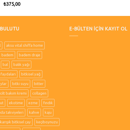
₺
375,00
 BULUTU
E-BÜLTEN İÇİN KAYIT OL
l
aksu vital shiffa home
badem
badem draje
bal
balık yağı
 faydaları
bitkisel yağ
aylar
bitki suyu
bitter
cilt bakım kremi
collagen
ut
ekotime
ezme
fındık
ıda takviyeleri
kahve
kaju
karışık bitkisel çay
keçiboynuzu