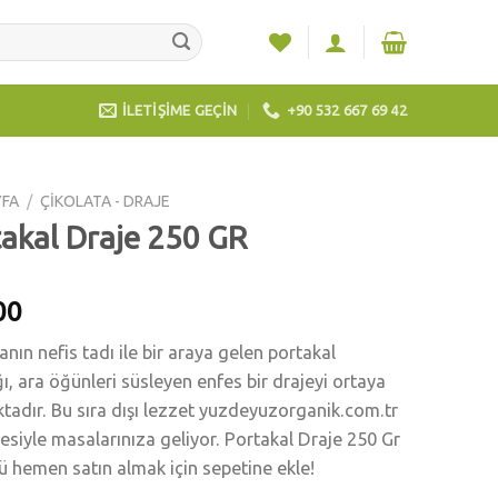
İLETİŞİME GEÇİN
+90 532 667 69 42
YFA
/
ÇİKOLATA - DRAJE
akal Draje 250 GR
00
anın nefis tadı ile bir araya gelen portakal
ğı, ara öğünleri süsleyen enfes bir drajeyi ortaya
adır. Bu sıra dışı lezzet yuzdeyuzorganik.com.tr
siyle masalarınıza geliyor. Portakal Draje 250 Gr
 hemen satın almak için sepetine ekle!