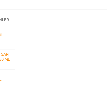
NLER
ML
 SARI
50 ML
L