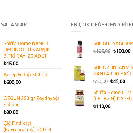
 SATANLAR
EN ÇOK DEĞERLENDİRİLE
Shiffa Home NANELİ
SHF GÜL YAĞI 30
LİMONOTLU KARIŞIK
₺
105,00
₺
100,00
BİTKİ ÇAYI 20 ADET
₺
15,00
SHF OZONLANMIŞ
KANTARON YAĞI 
Antep Fıstığı 500 GR
₺
50,00
₺
45,00
₺
600,00
Shiffa Home CTV
ÖZGÜN 250 gr Zeytinyağı
(CETAVİN) KAPSÜ
Sabunu
₺
110,00
₺
30,00
Çiğ Fındık İçi
(Kavrulmamış) 500 GR