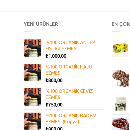
YENİ ÜRÜNLER
EN ÇOK
%100 ORGANİK ANTEP
FISTIĞI EZMESİ
₺
1.000,00
%100 ORGANİK KAJU
EZMESİ
₺
800,00
%100 ORGANİK CEVİZ
EZMESİ
₺
750,00
%100 ORGANİK BADEM
EZMESİ (Kopya)
₺
800,00