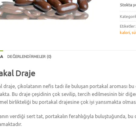
Stokta y
Kategori
Etiketler
kalori
,
sü
MA
DEĞERLENDIRMELER (0)
akal Draje
l draje, çikolatanın nefis tadı ile buluşan portakal aroması bu
kta. Bu draje çeşidinin çok sevilip, tercih edilmesinin bir diğe
l birlikteliği bu portakal drajesine çok iyi yansımakta olması
anın verdiği sert tat, portakalın ferahlığıyla buluştuğunda, bu d
amaktadır.