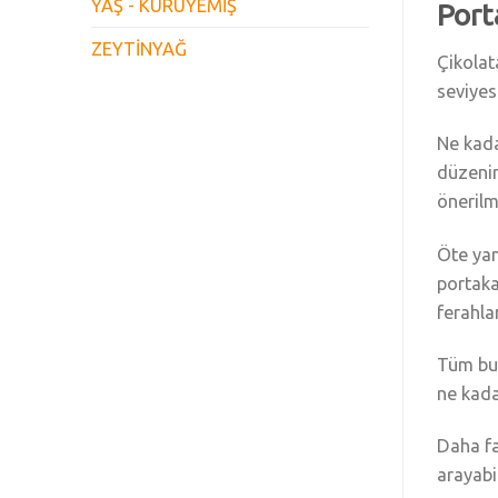
YAŞ - KURUYEMİŞ
Port
ZEYTİNYAĞ
Çikolat
seviyes
Ne kada
düzenin
önerilm
Öte yan
portaka
ferahla
Tüm bu 
ne kada
Daha fa
arayabil