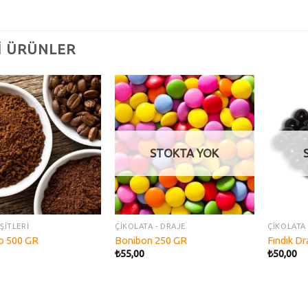
LI ÜRÜNLER
Add to
Add to
wishlist
wishlist
STOKTA YOK
ŞİTLERİ
ÇİKOLATA - DRAJE
ÇİKOLATA 
o 500 GR
Bonibon 250 GR
Fındık D
₺
55,00
₺
50,00