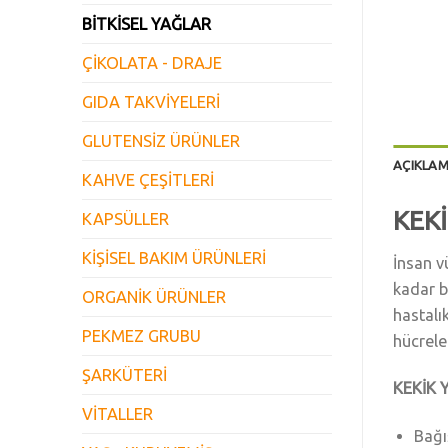
BİTKİSEL YAĞLAR
ÇİKOLATA - DRAJE
GIDA TAKVİYELERİ
GLUTENSİZ ÜRÜNLER
AÇIKLA
KAHVE ÇEŞİTLERİ
KEKİ
KAPSÜLLER
KİŞİSEL BAKIM ÜRÜNLERİ
İnsan v
kadar b
ORGANİK ÜRÜNLER
hastalı
PEKMEZ GRUBU
hücreler
ŞARKÜTERİ
KEKİK 
VİTALLER
Bağı