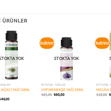
LI ÜRÜNLER
İndirim!
İndirim!
Add to
Add to
wishlist
wishlist
STOKTA YOK
STOKTA YOK
 YAĞLAR
BİTKİSEL YAĞLAR
BİTKİSEL 
 AĞACI YAĞI 30ML
SHF MENEKŞE YAĞI 30ML
MELİSA 
₺
65,00
₺
60,00
₺
38,00
₺
₺
44,00