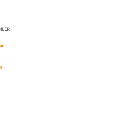
NLER
arı
GR