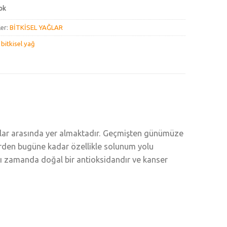
ok
ler:
BİTKİSEL YAĞLAR
:
bitkisel yağ
ağlar arasında yer almaktadır. Geçmişten günümüze
lerden bugüne kadar özellikle solunum yolu
ynı zamanda doğal bir antioksidandır ve kanser