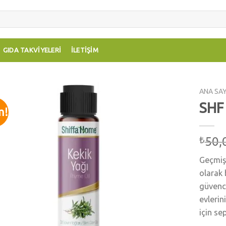
GIDA TAKVIYELERI
İLETIŞIM
ANA SA
SHF
m!
Add to
wishlist
50,
₺
Geçmişt
olarak 
güvence
evlerin
için se