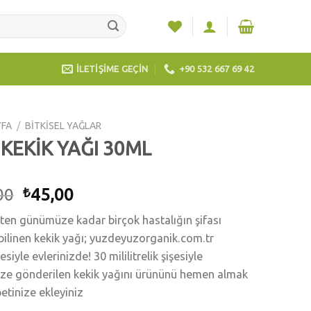
İLETİŞİME GEÇİN
+90 532 667 69 42
YFA
/
BİTKİSEL YAĞLAR
 KEKİK YAĞI 30ML
00
45,00
₺
en günümüze kadar birçok hastalığın şifası
bilinen kekik yağı; yuzdeyuzorganik.com.tr
siyle evlerinizde! 30 mililitrelik şişesiyle
ize gönderilen kekik yağını ürününü hemen almak
petinize ekleyiniz