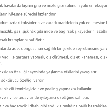
k havalarda kişinin grip ve nezle gibi solunum yolu enfeksiyo
ların iyileşme sürecini hızlandırır.
dumuzdaki toksinlerin ve zararlı maddelerin yok edilmesine k
msızlık, gaz, şişkinlik gibi mide ve bağırsak şikayetlerini azaltır
rsak kramplarını hafifletir.
nlarda adet döngüsünün sağlıklı bir şekilde seyretmesine yard
k yağı ile gargara yapmak, diş çürümesi, diş eti kanaması, diş e
r.
oksidan özelliği sayesinde yaşlanma etkilerini yavaşlatır.
r söktürücü özelliği vardır.
l bir cilt temizleyicidir ve peeling yapmakta kullanılır.
ve sivilce tedavisinde iyileştirici özelliğine sahiptir.
zit ve bademcik iltihabı gibi soğuk algınlığına bağlı hastalıklard