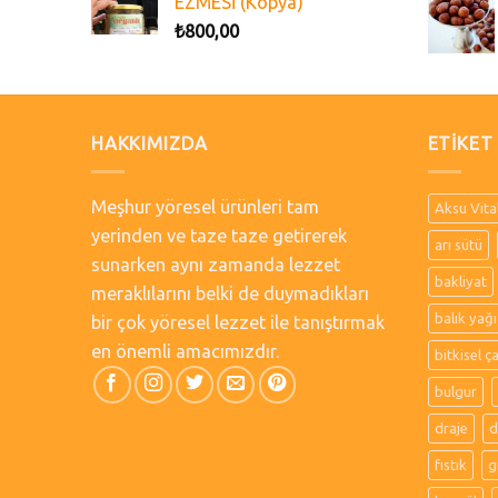
EZMESİ (Kopya)
₺
800,00
HAKKIMIZDA
ETIKET
Meşhur yöresel ürünleri tam
Aksu Vita
yerinden ve taze taze getirerek
arı sütü
sunarken aynı zamanda lezzet
bakliyat
meraklılarını belki de duymadıkları
balık yağı
bir çok yöresel lezzet ile tanıştırmak
en önemli amacımızdır.
bitkisel ç
bulgur
draje
d
fıstık
g