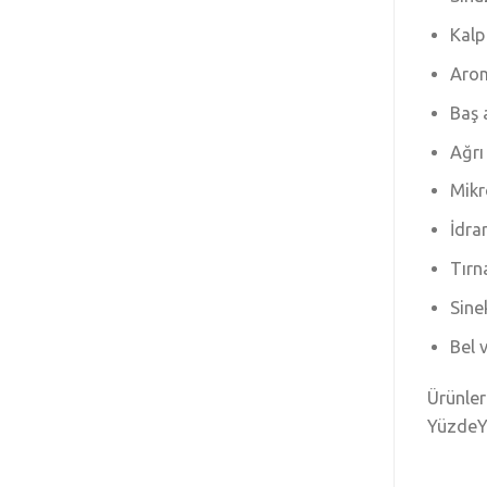
Kalp
Arom
Baş 
Ağrı 
Mikr
İdrar
Tırn
Sine
Bel 
Ürünler
YüzdeYü