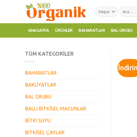
Skip
Ara:
to
content
ANASAYFA
ÜRÜNLER
BAHARATLAR
BAL GRUBU
TÜM KATEGORILER
İndiri
BAHARATLAR
BAKLİYATLAR
BAL GRUBU
BALLI BİTKİSEL MACUNLAR
BİTKİ SUYU
BİTKİSEL ÇAYLAR