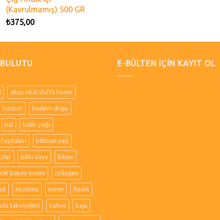
(Kavrulmamış) 500 GR
₺
375,00
 BULUTU
E-BÜLTEN İÇİN KAYIT OL
l
aksu vital shiffa home
badem
badem draje
bal
balık yağı
 faydaları
bitkisel yağ
aylar
bitki suyu
bitter
cilt bakım kremi
collagen
ut
ekotime
ezme
fındık
ıda takviyeleri
kahve
kaju