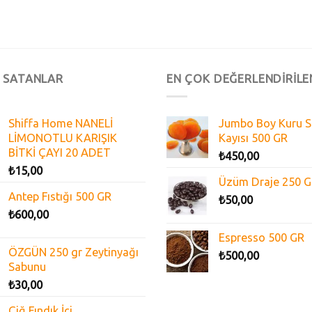
 SATANLAR
EN ÇOK DEĞERLENDİRİLE
Shiffa Home NANELİ
Jumbo Boy Kuru S
LİMONOTLU KARIŞIK
Kayısı 500 GR
BİTKİ ÇAYI 20 ADET
₺
450,00
₺
15,00
Üzüm Draje 250 
Antep Fıstığı 500 GR
₺
50,00
₺
600,00
Espresso 500 GR
ÖZGÜN 250 gr Zeytinyağı
₺
500,00
Sabunu
₺
30,00
Çiğ Fındık İçi