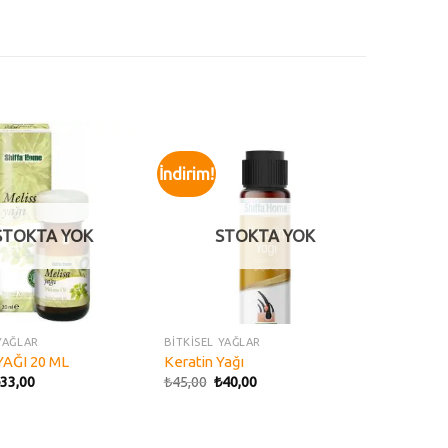
İndirim!
Add to
Add to
wishlist
wishlist
STOKTA YOK
STOKTA YOK
YAĞLAR
BİTKİSEL YAĞLAR
YAĞI 20 ML
Keratin Yağı
33,00
₺
45,00
₺
40,00