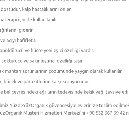
 dostudur, kalp hastalıklarını önler.
aterapi için de kullanılabilir.
ağrılarını giderir
ve acıyı hafifletir.
opöldürücü ve hücre yenileyici özelliği vardır.
 söktürücü ve sakinleştirici özelliği taşır.
ak mantarı sorunlarının çözümünde yaygın olarak kullanılır.
k, böcek ve parazitlerine karşı koruyucudur.
ve bel çevresindeki ağrıların tedavisinde kekik yağı tavsiye edil
imiz YüzdeYüzOrganik güvencesiyle evlerinize teslim edilmekt
zOrganik Müşteri Hizmetleri Merkezi’ni +90 532 667 69 42 nu