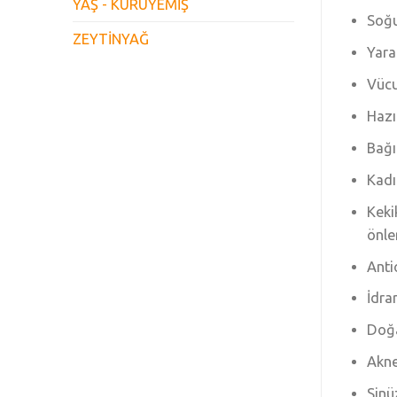
YAŞ - KURUYEMİŞ
Soğu
ZEYTİNYAĞ
Yara
Vücu
Hazı
Bağı
Kadı
Keki
önle
Anti
İdra
Doğa
Akne 
Sinü