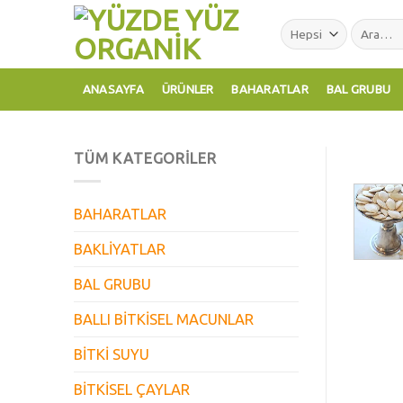
Skip
Ara:
to
content
ANASAYFA
ÜRÜNLER
BAHARATLAR
BAL GRUBU
TÜM KATEGORILER
BAHARATLAR
BAKLİYATLAR
BAL GRUBU
BALLI BİTKİSEL MACUNLAR
BİTKİ SUYU
BİTKİSEL ÇAYLAR