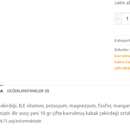
satın a
Çifte K
Kategori
Etiketler
kavrulmu
kalori
,
ka
çekirdeği
MA
DEĞERLENDIRMELER (0)
ekirdiği, B,E vitamini, potasyum, magnezyum, fosfor, mangan
iştir. Bir avuç yani 10 gr çifte kavrulmuş kabak çekirdeği orta
%
73
yağ bulunmaktadır.