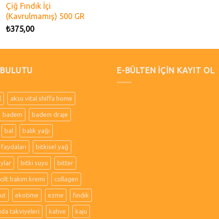
Çiğ Fındık İçi
(Kavrulmamış) 500 GR
₺
375,00
 BULUTU
E-BÜLTEN İÇİN KAYIT OL
l
aksu vital shiffa home
badem
badem draje
bal
balık yağı
 faydaları
bitkisel yağ
aylar
bitki suyu
bitter
cilt bakım kremi
collagen
ut
ekotime
ezme
fındık
ıda takviyeleri
kahve
kaju