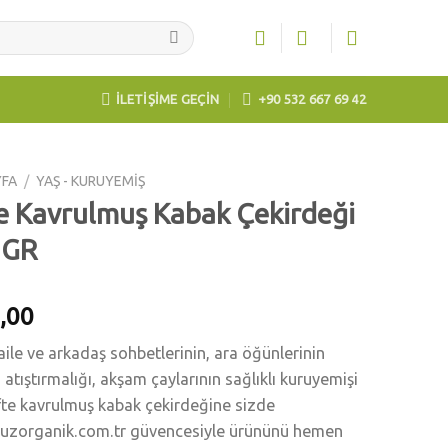
İLETİŞİME GEÇİN
+90 532 667 69 42
YFA
/
YAŞ - KURUYEMİŞ
e Kavrulmuş Kabak Çekirdeği
 GR
,00
 aile ve arkadaş sohbetlerinin, ara öğünlerinin
i atıştırmalığı, akşam çaylarının sağlıklı kuruyemişi
fte kavrulmuş kabak çekirdeğine sizde
uzorganik.com.tr güvencesiyle ürününü hemen