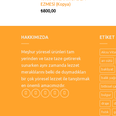
EZMESİ (Kopya)
₺
800,00
HAKKIMIZDA
ETIKET
Meşhur yöresel ürünleri tam
Aksu Vita
yerinden ve taze taze getirerek
arı sütü
sunarken aynı zamanda lezzet
bakliyat
meraklılarını belki de duymadıkları
balık yağı
bir çok yöresel lezzet ile tanıştırmak
en önemli amacımızdır.
bitkisel ç
bulgur
draje
d
fıstık
g