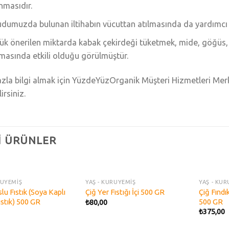
nmasıdır.
dumuzda bulunan iltihabın vücuttan atılmasında da yardımcı 
ük önerilen miktarda kabak çekirdeği tüketmek, mide, göğüs, a
masında etkili olduğu görülmüştür.
zla bilgi almak için YüzdeYüzOrganik Müşteri Hizmetleri Mer
irsiniz.
LI ÜRÜNLER
STOKTA YOK
STOKTA YOK
RUYEMİŞ
YAŞ - KURUYEMİŞ
YAŞ - KU
Add to
Add to
lu Fıstık (Soya Kaplı
Çiğ Fındı
Çiğ Yer Fıstığı İçi 500 GR
wishlist
wishlist
ıstık) 500 GR
500 GR
₺
80,00
₺
375,00