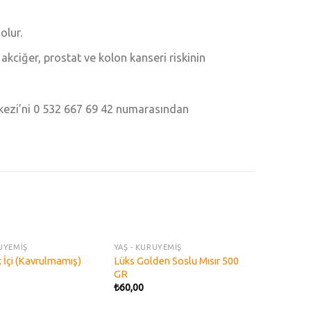
olur.
kciğer, prostat ve kolon kanseri riskinin
kezi’ni 0 532 667 69 42 numarasından
STOKTA YOK
RUYEMİŞ
YAŞ - KURUYEMİŞ
Add to
Add to
k İçi (Kavrulmamış)
Lüks Golden Soslu Mısır 500
wishlist
wishlist
GR
₺
60,00