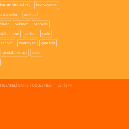
karışık bitkisel çay
keçiboynuzu
kım ürünleri
omega 3
rünler
pekmez
propolis
shiffa home
softem
sütlü
zencefil
zeytinyağ
çam balı
çikolatalı draje
üzüm
MESAFELI SATIŞ SÖZLEŞMESI
İLETIŞIM