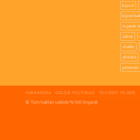
kapsül
kişisel ba
organik ü
sabun
vitaller
çikolata
şampuan
HAKKIMIZDA
GIZLILIK POLITIKASI
TESLIMAT VE İADE
© Tüm hakları saklıdır.%100 Organik