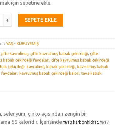
lmak için sepetine ekle.
avrulmuş Kabak Çekirdeği 500 GR adet
SEPETE EKLE
ler:
YAŞ - KURUYEMİŞ
:
çifte kavrulmuş
,
çifte kavrulmuş kabak çekirdeği
,
çifte
ş kabak çekirdeği faydaları
,
çifte kavrulmuş kabak çekirdeği
bak çekirdeği
,
kavrulmuş kabak çekirdeği
,
kavrulmuş kabak
 faydaları
,
kavrulmuş kabak çekirdeği kalori
,
tava kabak
, selenyum, çinko açısından zengin bir
lama 56 kaloridir. İçerisinde
%
10
karbonhidrat,
%
17