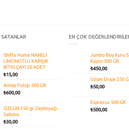
 SATANLAR
EN ÇOK DEĞERLENDİRİLE
Shiffa Home NANELİ
Jumbo Boy Kuru S
LİMONOTLU KARIŞIK
Kayısı 500 GR
BİTKİ ÇAYI 20 ADET
₺
450,00
₺
15,00
Üzüm Draje 250 
Antep Fıstığı 500 GR
₺
50,00
₺
600,00
Espresso 500 GR
ÖZGÜN 250 gr Zeytinyağı
₺
500,00
Sabunu
₺
30,00