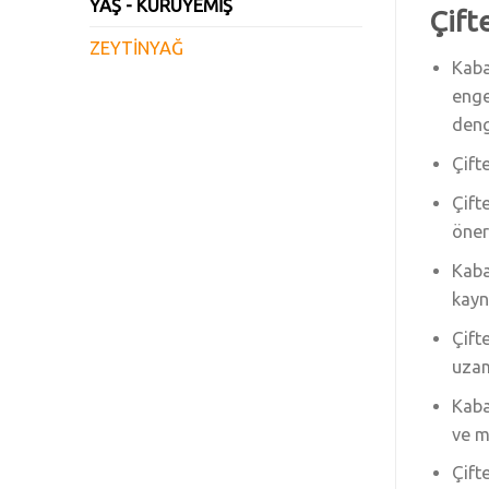
YAŞ - KURUYEMİŞ
Çift
ZEYTİNYAĞ
Kaba
enge
deng
Çift
Çift
öner
Kaba
kayn
Çift
uzam
Kaba
ve m
Çift