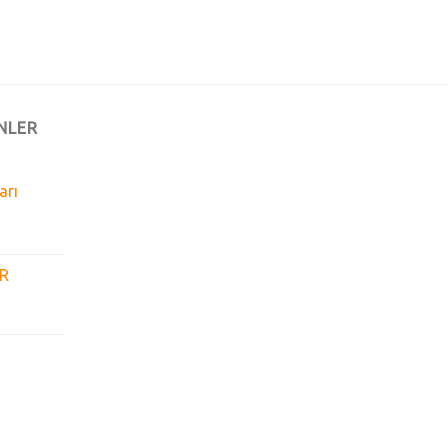
NLER
arı
GR