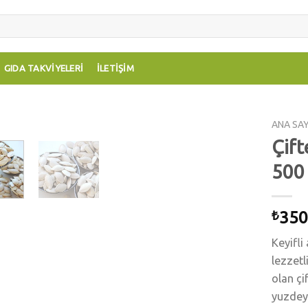
GIDA TAKVIYELERI
İLETIŞIM
ANA SA
Çift
Add to
500
wishlist
350
₺
Keyifli
lezzetl
olan çi
yuzdey