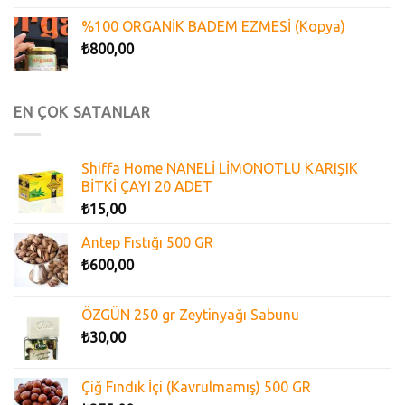
%100 ORGANİK BADEM EZMESİ (Kopya)
₺
800,00
EN ÇOK SATANLAR
Shiffa Home NANELİ LİMONOTLU KARIŞIK
BİTKİ ÇAYI 20 ADET
₺
15,00
Antep Fıstığı 500 GR
₺
600,00
ÖZGÜN 250 gr Zeytinyağı Sabunu
₺
30,00
Çiğ Fındık İçi (Kavrulmamış) 500 GR