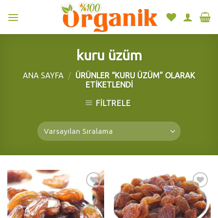
Skip
to
content
kuru üzüm
ANA SAYFA
/
ÜRÜNLER “KURU ÜZÜM” OLARAK
ETIKETLENDI
FILTRELE
Add to
Add to
wishlist
wishlist