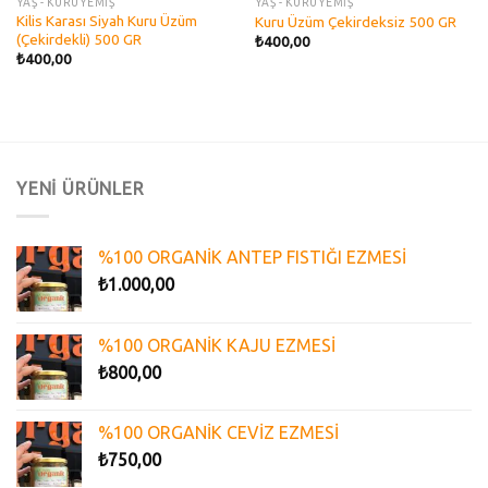
YAŞ - KURUYEMİŞ
YAŞ - KURUYEMİŞ
Kilis Karası Siyah Kuru Üzüm
Kuru Üzüm Çekirdeksiz 500 GR
(Çekirdekli) 500 GR
₺
400,00
₺
400,00
YENİ ÜRÜNLER
%100 ORGANİK ANTEP FISTIĞI EZMESİ
₺
1.000,00
%100 ORGANİK KAJU EZMESİ
₺
800,00
%100 ORGANİK CEVİZ EZMESİ
₺
750,00