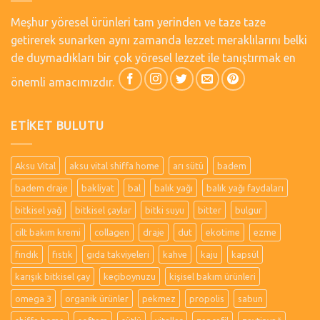
Meşhur yöresel ürünleri tam yerinden ve taze taze
getirerek sunarken aynı zamanda lezzet meraklılarını belki
de duymadıkları bir çok yöresel lezzet ile tanıştırmak en
önemli amacımızdır.
ETIKET BULUTU
Aksu Vital
aksu vital shiffa home
arı sütü
badem
badem draje
bakliyat
bal
balık yağı
balık yağı faydaları
bitkisel yağ
bitkisel çaylar
bitki suyu
bitter
bulgur
cilt bakım kremi
collagen
draje
dut
ekotime
ezme
fındık
fıstık
gıda takviyeleri
kahve
kaju
kapsül
karışık bitkisel çay
keçiboynuzu
kişisel bakım ürünleri
omega 3
organik ürünler
pekmez
propolis
sabun