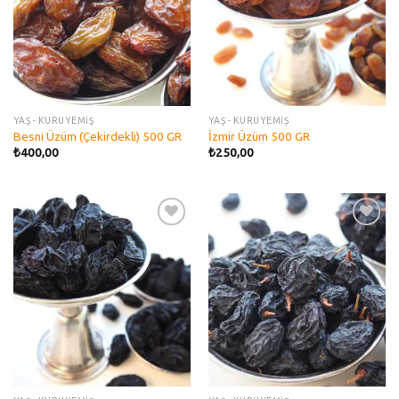
YAŞ - KURUYEMİŞ
YAŞ - KURUYEMİŞ
Besni Üzüm (Çekirdekli) 500 GR
İzmir Üzüm 500 GR
₺
400,00
₺
250,00
Add to
Add to
wishlist
wishlist