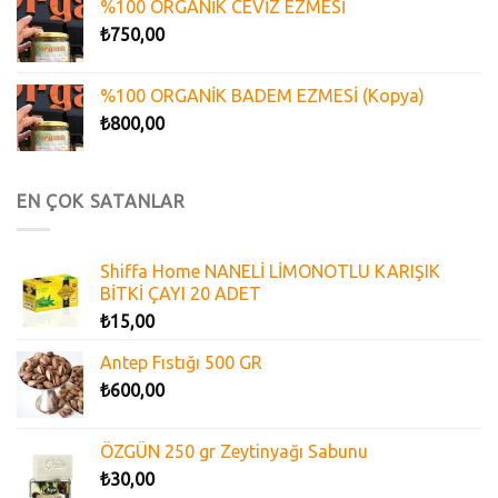
%100 ORGANİK CEVİZ EZMESİ
₺
750,00
%100 ORGANİK BADEM EZMESİ (Kopya)
₺
800,00
EN ÇOK SATANLAR
Shiffa Home NANELİ LİMONOTLU KARIŞIK
BİTKİ ÇAYI 20 ADET
₺
15,00
Antep Fıstığı 500 GR
₺
600,00
ÖZGÜN 250 gr Zeytinyağı Sabunu
₺
30,00