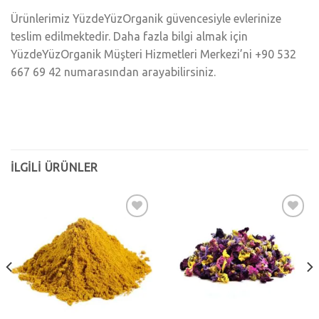
Ürünlerimiz YüzdeYüzOrganik güvencesiyle evlerinize
teslim edilmektedir. Daha fazla bilgi almak için
YüzdeYüzOrganik Müşteri Hizmetleri Merkezi’ni +90 532
667 69 42 numarasından arayabilirsiniz.
İLGILI ÜRÜNLER
Add to
Add to
wishlist
wishlist