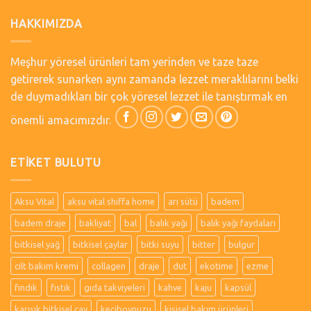
HAKKIMIZDA
Meşhur yöresel ürünleri tam yerinden ve taze taze
getirerek sunarken aynı zamanda lezzet meraklılarını belki
de duymadıkları bir çok yöresel lezzet ile tanıştırmak en
önemli amacımızdır.
ETIKET BULUTU
Aksu Vital
aksu vital shiffa home
arı sütü
badem
badem draje
bakliyat
bal
balık yağı
balık yağı faydaları
bitkisel yağ
bitkisel çaylar
bitki suyu
bitter
bulgur
cilt bakım kremi
collagen
draje
dut
ekotime
ezme
fındık
fıstık
gıda takviyeleri
kahve
kaju
kapsül
karışık bitkisel çay
keçiboynuzu
kişisel bakım ürünleri