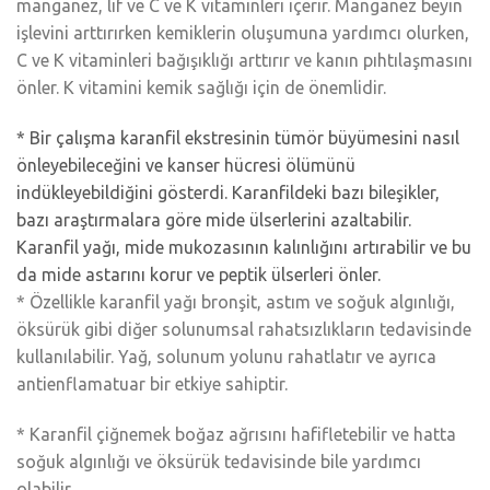
manganez, lif ve C ve K vitaminleri içerir. Manganez beyin
işlevini arttırırken kemiklerin oluşumuna yardımcı olurken,
C ve K vitaminleri bağışıklığı arttırır ve kanın pıhtılaşmasını
önler. K vitamini kemik sağlığı için de önemlidir.
* Bir çalışma karanfil ekstresinin tümör büyümesini nasıl
önleyebileceğini ve kanser hücresi ölümünü
indükleyebildiğini gösterdi. Karanfildeki bazı bileşikler,
bazı araştırmalara göre mide ülserlerini azaltabilir.
Karanfil yağı, mide mukozasının kalınlığını artırabilir ve bu
da mide astarını korur ve peptik ülserleri önler.
* Özellikle karanfil yağı bronşit, astım ve soğuk algınlığı,
öksürük gibi diğer solunumsal rahatsızlıkların tedavisinde
kullanılabilir. Yağ, solunum yolunu rahatlatır ve ayrıca
antienflamatuar bir etkiye sahiptir.
* Karanfil çiğnemek boğaz ağrısını hafifletebilir ve hatta
soğuk algınlığı ve öksürük tedavisinde bile yardımcı
olabilir.