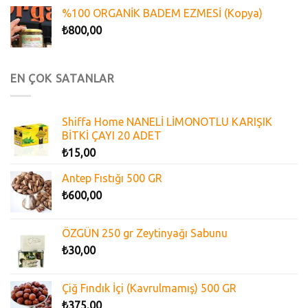
%100 ORGANİK BADEM EZMESİ (Kopya)
₺
800,00
EN ÇOK SATANLAR
Shiffa Home NANELİ LİMONOTLU KARIŞIK
BİTKİ ÇAYI 20 ADET
₺
15,00
Antep Fıstığı 500 GR
₺
600,00
ÖZGÜN 250 gr Zeytinyağı Sabunu
₺
30,00
Çiğ Fındık İçi (Kavrulmamış) 500 GR
₺
375,00