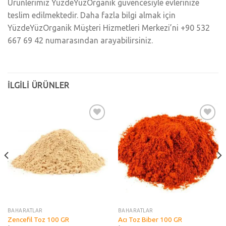
Ürünlerimiz YüzdeYüzOrganik güvencesiyle evlerinize
teslim edilmektedir. Daha fazla bilgi almak için
YüzdeYüzOrganik Müşteri Hizmetleri Merkezi’ni +90 532
667 69 42 numarasından arayabilirsiniz.
İLGILI ÜRÜNLER
Add to
Add to
wishlist
wishlist
BAHARATLAR
BAHARATLAR
Zencefil Toz 100 GR
Acı Toz Biber 100 GR