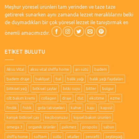
Meşhur yöresel ürünleri tam yerinden ve taze taze
getirerek sunarken aynı zamanda lezzet meraklılarını belki
de duymadıkları bir çok yöresel lezzet ile tanıştırmak en
önemli amacımızdır.
ETIKET BULUTU
Aksu Vital
aksu vital shiffa home
arı sütü
badem
badem draje
bakliyat
bal
balık yağı
balık yağı faydaları
bitkisel yağ
bitkisel çaylar
bitki suyu
bitter
bulgur
cilt bakım kremi
collagen
draje
dut
ekotime
ezme
fındık
fıstık
gıda takviyeleri
kahve
kaju
kapsül
karışık bitkisel çay
keçiboynuzu
kişisel bakım ürünleri
omega 3
organik ürünler
pekmez
propolis
sabun
shiffa home
softem
sütlü
vitaller
zencefil
zeytinyağ